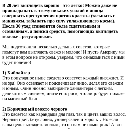
В 20 лет выглядеть хорошо - это легко! Можно даже не
прикладывать к этому никаких усилий и иногда
совершать преступления против красоты (засыпать с
макияжем, забывать про силу увлажняющего крема).
После 30 уход становится более тщательным и
осознанным, а поиски средств, помогающих выглядеть
моложе - регулярными.
Мы подготовили несколько дельных советов, которые
помогут вам выглядеть свежо и молодо! И пусть Америку мы
в этом вопросе не откроем, уверяем, что ознакомиться с ними
будет полезно!
1) Хайлайтер
Это популярное ныне средство советует каждый визажист. И
не зря! Оно освежает и подсвечивает лицо, делая его свежим
и юным. Один нюанс: выбирайте хайлайтеры с легким,
деликатным сиянием, иначе есть риск, что лицо будет похоже
на масляный блин.
2) Коричневый вместо черного
Это касается как карандаша для глаз, так и цвета ваших волос.
Черный цвет, безусловно, универсален и хорош… Но если
ваша цель выглядеть моложе, то он вам не помощник! А вот