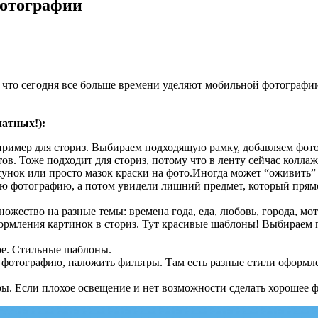
фотографии
 что сегодня все больше времени уделяют мобильной фотографи
атных!):
пример для сториз. Выбираем подходящую рамку, добавляем фото
в. Тоже подходит для сториз, потому что в ленту сейчас коллаж
исунок или просто мазок краски на фото.Иногда может “оживить
сивую фотографию, а потом увидели лишний предмет, который пря
ножество на разные темы: времена года, еда, любовь, города, мо
оформления картинок в сториз. Тут красивые шаблоны! Выбираем
ое. Стильные шаблоны.
 фотографию, наложить фильтры. Там есть разные стили оформле
ы. Если плохое освещение и нет возможности сделать хорошее ф