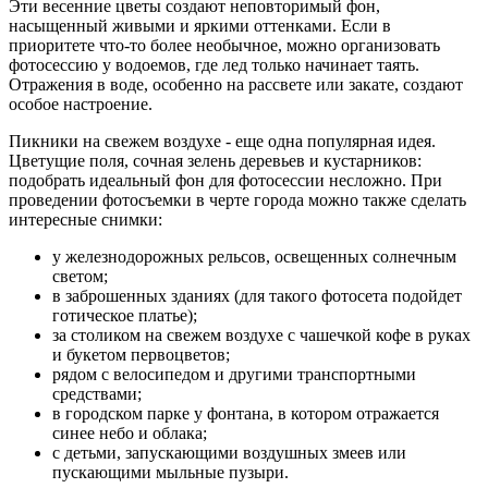
Эти весенние цветы создают неповторимый фон,
насыщенный живыми и яркими оттенками. Если в
приоритете что-то более необычное, можно организовать
фотосессию у водоемов, где лед только начинает таять.
Отражения в воде, особенно на рассвете или закате, создают
особое настроение.
Пикники на свежем воздухе - еще одна популярная идея.
Цветущие поля, сочная зелень деревьев и кустарников:
подобрать идеальный фон для фотосессии несложно. При
проведении фотосъемки в черте города можно также сделать
интересные снимки:
у железнодорожных рельсов, освещенных солнечным
светом;
в заброшенных зданиях (для такого фотосета подойдет
готическое платье);
за столиком на свежем воздухе с чашечкой кофе в руках
и букетом первоцветов;
рядом с велосипедом и другими транспортными
средствами;
в городском парке у фонтана, в котором отражается
синее небо и облака;
с детьми, запускающими воздушных змеев или
пускающими мыльные пузыри.