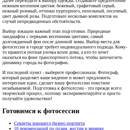
Далее переходите к выбору одежды. Отдавайте предпочтение
нежным весенним цветам: бежевый, графитовый серый,
нежный розовый, оттенки пурпурного, пепельный, песочный,
цвет дымной розы. Подготовьте несколько комплектов на
случай непредвиденных обстоятельств.
Выбор локации важный этап подготовки. Природные
ландшафты с первыми весенними цветами; самый
долгожданный фон после длинной зимы. Выбор места для
фотосессии в городе требует индивидуального подхода. Кому-
то нравится уютная улочка возле дома, а кто-то хочет
оказаться на фоне транспортного потока, чтобы запечатлеть
динамику города на фотографии.
И последний пункт - выберите профессионала. Фотограф,
который разделяет ваше видение и может предложить
интересные идеи, сделает вашу фотосессию поистине
незабываемой. Подготовка к фотосессии - это прежде всего
творческий процесс, поэтому экспериментируйте и просто
получайте удовольствие!
Готовимся к фотосессии
Секреты хорошего бизнес-портрета
10 рекомендаций по позам, жестам и мимике