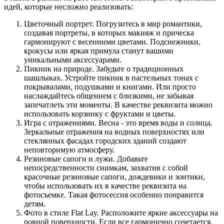
идей, которые несложно реализовать:
Цветочный портрет. Погрузитесь в мир романтики,
создавая портреты, в которых макияж и прическа
гармонируют с весенними цветами. Подснежники,
крокусы или яркая примула станут вашими
уникальными аксессуарами.
Пикник на природе. Забудьте о традиционных
шашлыках. Устройте пикник в пастельных тонах с
покрывалами, подушками и книгами. Или просто
наслаждайтесь общением с близкими, не забывая
запечатлеть эти моменты. В качестве реквизита можно
использовать корзинку с фруктами и цветы.
Игра с отражениями. Весна - это время воды и солнца.
Зеркальные отражения на водных поверхностях или
стеклянных фасадах городских зданий создают
неповторимую атмосферу.
Резиновые сапоги и лужи. Добавьте
непосредственности снимкам, захватив с собой
красочные резиновые сапоги, дождевики и зонтики,
чтобы использовать их в качестве реквизита на
фотосъемке. Такая фотосессия особенно понравится
детям.
Фото в стиле Flat Lay. Расположите яркие аксессуары на
ровной поверхности. Если все гармонично сочетается,