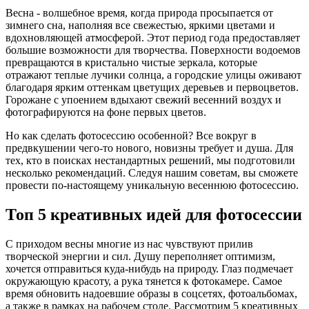
Весна - волшебное время, когда природа просыпается от
зимнего сна, наполняя все свежестью, яркими цветами и
вдохновляющей атмосферой. Этот период года предоставляет
большие возможности для творчества. Поверхности водоемов
превращаются в кристально чистые зеркала, которые
отражают теплые лучики солнца, а городские улицы оживают
благодаря ярким оттенкам цветущих деревьев и первоцветов.
Горожане с упоением вдыхают свежий весенний воздух и
фотографируются на фоне первых цветов.
Но как сделать фотосессию особенной? Все вокруг в
предвкушении чего-то нового, новизны требует и душа. Для
тех, кто в поисках нестандартных решений, мы подготовили
несколько рекомендаций. Следуя нашим советам, вы сможете
провести по-настоящему уникальную весеннюю фотосессию.
Топ 5 креативных идей для фотосессии
С приходом весны многие из нас чувствуют прилив
творческой энергии и сил. Душу переполняет оптимизм,
хочется отправиться куда-нибудь на природу. Глаз подмечает
окружающую красоту, а рука тянется к фотокамере. Самое
время обновить надоевшие образы в соцсетях, фотоальбомах,
а также в рамках на рабочем столе. Рассмотрим 5 креативных