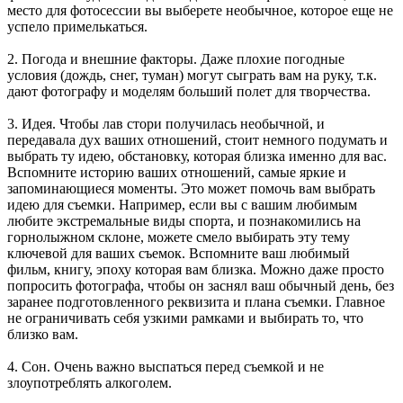
место для фотосессии вы выберете необычное, которое еще не
успело примелькаться.
2. Погода и внешние факторы. Даже плохие погодные
условия (дождь, снег, туман) могут сыграть вам на руку, т.к.
дают фотографу и моделям больший полет для творчества.
3. Идея. Чтобы лав стори получилась необычной, и
передавала дух ваших отношений, стоит немного подумать и
выбрать ту идею, обстановку, которая близка именно для вас.
Вспомните историю ваших отношений, самые яркие и
запоминающиеся моменты. Это может помочь вам выбрать
идею для съемки. Например, если вы с вашим любимым
любите экстремальные виды спорта, и познакомились на
горнолыжном склоне, можете смело выбирать эту тему
ключевой для ваших съемок. Вспомните ваш любимый
фильм, книгу, эпоху которая вам близка. Можно даже просто
попросить фотографа, чтобы он заснял ваш обычный день, без
заранее подготовленного реквизита и плана съемки. Главное
не ограничивать себя узкими рамками и выбирать то, что
близко вам.
4. Сон. Очень важно выспаться перед съемкой и не
злоупотреблять алкоголем.